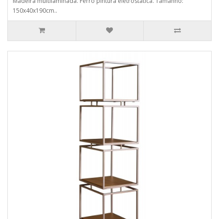
Madeira multilaminada. Ferro pintura eletrostática. Tamanho:
150x40x190cm..