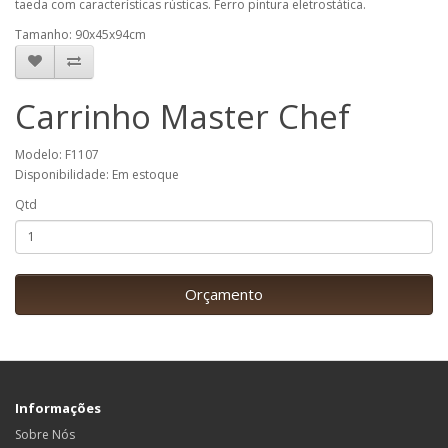
taeda com características rústicas. Ferro pintura eletrostática.
Tamanho: 90x45x94cm
Carrinho Master Chef
Modelo: F1107
Disponibilidade: Em estoque
Qtd
Orçamento
Informações
Sobre Nós